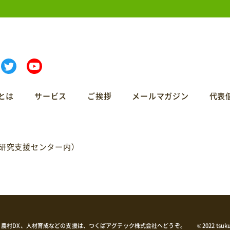
とは
サービス
ご挨拶
メールマガジン
代表
ば研究支援センター内）
、農村DX、人材育成などの支援は、つくばアグテック株式会社へどうぞ。
© 2022 tsuku