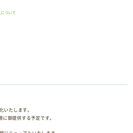
化について
人化いたします。
規に御提供する予定です。
大幅リニューアルいたします。